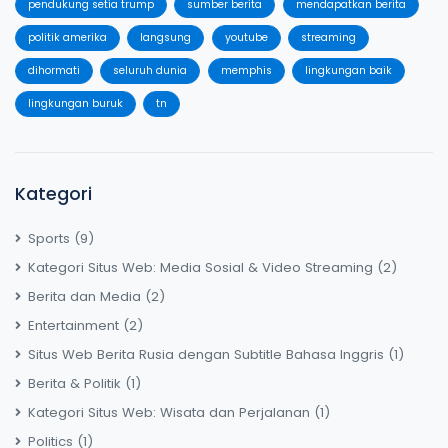
pendukung setia trump
sumber berita
mendapatkan berita
politik amerika
langsung
youtube
streaming
dihormati
seluruh dunia
memphis
lingkungan baik
lingkungan buruk
tn
Kategori
Sports
(9)
Kategori Situs Web: Media Sosial & Video Streaming
(2)
Berita dan Media
(2)
Entertainment
(2)
Situs Web Berita Rusia dengan Subtitle Bahasa Inggris
(1)
Berita & Politik
(1)
Kategori Situs Web: Wisata dan Perjalanan
(1)
Politics
(1)