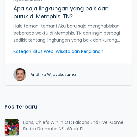
Apa saja lingkungan yang baik dan
buruk di Memphis, TN?
Halo teman-teman! Aku baru saja menghabiskan
beberapa waktu di Memphis, TN dan ingin berbagi
sedikit tentang lingkungan yang baik dan kurang
baik di sana. Pertama, lingkungan yang bagusnya,
Kategori Situs Web: Wisata dan Perjalanan
Memphis memiliki banyak taman indah untuk kita
berjalan-jalan, hidangan BBQ yang lezat yang bikin
lidah kamu menari, dan tentu saja, musik Blues
Andhika Wijayakusuma
yang bisa buat hati kamu bergetar. Tapi, jangan
lupa juga bahwa Memphis memiliki beberapa
daerah yang kurang aman, jadi selalu berhati-hati
saat berjalan malam hari ya! Tapi hey, setiap kota
memiliki sisi terang dan gelapnya, bukan? Jadi,
Pos Terbaru
mari kita nikmati Memphis dengan semua yang
ditawarkannya!
Lions, Chiefs Win in OT; Falcons End Five-Game
Skid in Dramatic NFL Week 12