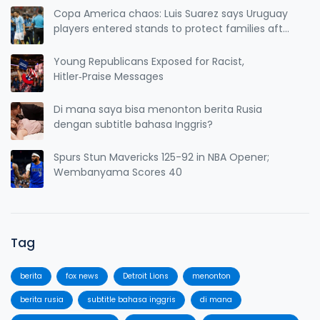
Copa America chaos: Luis Suarez says Uruguay
players entered stands to protect families after
Colombia clash
Young Republicans Exposed for Racist,
Hitler‑Praise Messages
Di mana saya bisa menonton berita Rusia
dengan subtitle bahasa Inggris?
Spurs Stun Mavericks 125-92 in NBA Opener;
Wembanyama Scores 40
Tag
berita
fox news
Detroit Lions
menonton
berita rusia
subtitle bahasa inggris
di mana