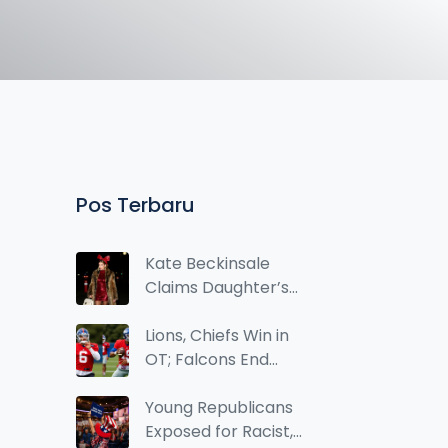
Pos Terbaru
Kate Beckinsale
Claims Daughter’s
Boyfriend Laid Two
Eggs on Jimmy
Lions, Chiefs Win in
Kimmel Live!
OT; Falcons End
Five-Game Skid in
Dramatic NFL Week
Young Republicans
12
Exposed for Racist,