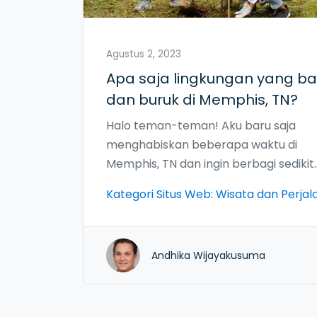
Agustus 2, 2023
Apa saja lingkungan yang ba
dan buruk di Memphis, TN?
Halo teman-teman! Aku baru saja
menghabiskan beberapa waktu di
Memphis, TN dan ingin berbagi sedikit
tentang lingkungan yang baik dan ku
Kategori Situs Web: Wisata dan Perja
baik di sana. Pertama, lingkungan yan
bagusnya, Memphis memiliki banyak
taman indah untuk kita berjalan-jalan
Andhika Wijayakusuma
hidangan BBQ yang lezat yang bikin li
kamu menari, dan tentu saja, musik Bl
yang bisa buat hati kamu bergetar. Ta
jangan lupa juga bahwa Memphis memi