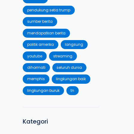
pendukung setia trump
sumber berita
mendapatkan berita
politik amerika
langsung
youtube
streaming
dihormati
seluruh dunia
memphis
lingkungan baik
lingkungan buruk
tn
Kategori