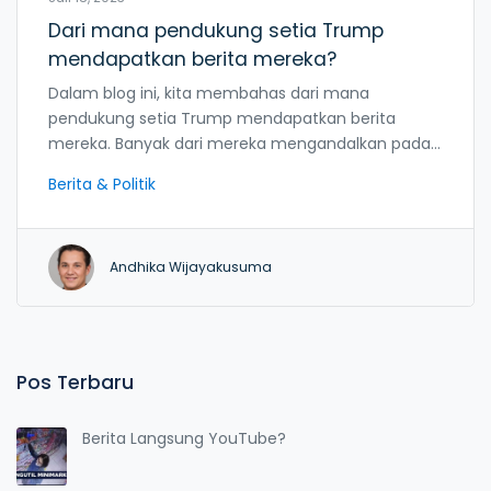
Dari mana pendukung setia Trump
mendapatkan berita mereka?
Dalam blog ini, kita membahas dari mana
pendukung setia Trump mendapatkan berita
mereka. Banyak dari mereka mengandalkan pada
outlet berita konservatif seperti Fox News dan
Berita & Politik
Breitbart. Media sosial juga menjadi sumber berita
utama, dengan Twitter dan Facebook menjadi
platform populer. Selain itu, situs web dan blog
Andhika Wijayakusuma
pro-Trump juga banyak diakses oleh
pendukungnya. Meskipun begitu, masih ada
sebagian pendukung yang mengandalkan sumber
berita tradisional dan mainstream.
Pos Terbaru
Berita Langsung YouTube?