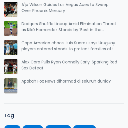
A'ja Wilson Guides Las Vegas Aces to Sweep
Over Phoenix Mercury
Dodgers Shuffle Lineup Amid Elimination Threat
as Kiké Hernandez Stands by 'Best in the
League' Claim
Copa America chaos: Luis Suarez says Uruguay
players entered stands to protect families after
Colombia clash
Alex Cora Pulls Ryan Connelly Early, Sparking Red
Sox Defeat
Apakah Fox News dihormati di seluruh dunia?
Tag