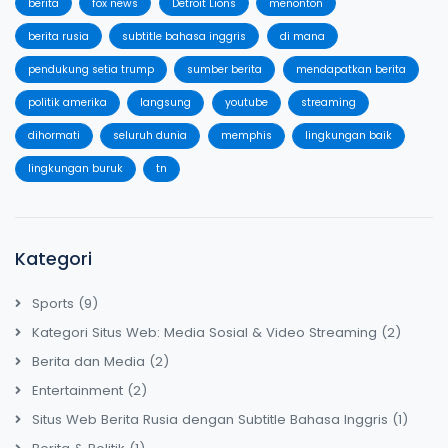
berita
fox news
Detroit Lions
menonton
berita rusia
subtitle bahasa inggris
di mana
pendukung setia trump
sumber berita
mendapatkan berita
politik amerika
langsung
youtube
streaming
dihormati
seluruh dunia
memphis
lingkungan baik
lingkungan buruk
tn
Kategori
Sports
(9)
Kategori Situs Web: Media Sosial & Video Streaming
(2)
Berita dan Media
(2)
Entertainment
(2)
Situs Web Berita Rusia dengan Subtitle Bahasa Inggris
(1)