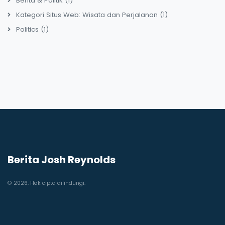
Berita & Politik
(1)
Kategori Situs Web: Wisata dan Perjalanan
(1)
Politics
(1)
Berita Josh Reynolds
© 2026. Hak cipta dilindungi.